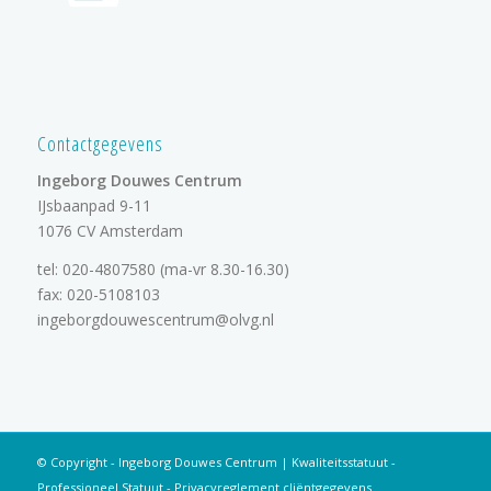
Contactgegevens
Ingeborg Douwes Centrum
IJsbaanpad 9-11
1076 CV Amsterdam
tel:
020-4807580
(ma-vr 8.30-16.30)
fax: 020-5108103
ingeborgdouwescentrum@olvg.nl
© Copyright - Ingeborg Douwes Centrum |
Kwaliteitsstatuut
-
Professioneel Statuut
-
Privacyreglement cliëntgegevens