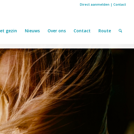
Direct aanmelden
|
Contact
et gezin
Nieuws
Over ons
Contact
Route