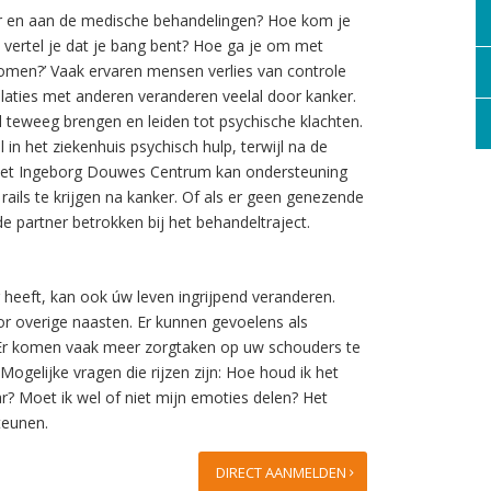
er en aan de medische behandelingen? Hoe kom je
e vertel je dat je bang bent? Hoe ga je om met
men?’ Vaak ervaren mensen verlies van controle
relaties met anderen veranderen veelal door kanker.
 teweeg brengen en leiden tot psychische klachten.
 in het ziekenhuis psychisch hulp, terwijl na de
 Het Ingeborg Douwes Centrum kan ondersteuning
rails te krijgen na kanker. Of als er geen genezende
e partner betrokken bij het behandeltraject.
heeft, kan ook úw leven ingrijpend veranderen.
oor overige naasten. Er kunnen gevoelens als
 Er komen vaak meer zorgtaken op uw schouders te
Mogelijke vragen die rijzen zijn: Hoe houd ik het
r? Moet ik wel of niet mijn emoties delen? Het
teunen.
DIRECT AANMELDEN