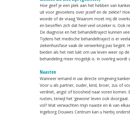
Hoe geef je een plek aan het hebben van kank
uit voor gevoelens over jezelf en de ziekte? Ho
woede of de vraag ‘Waarom moet mij dit overko
en beseffen zich dat heel veel onzeker is. Ook 
De diagnose en het behandeltraject kunnen veel
Tijdens het medische behandeltraject is er veelal
ziekenhuisfase vaak de verwerking pas begint.
bieden als het niet lukt om uw leven weer op de 
behandeling meer mogelijk is. In overleg wordt d
Naasten
Wanneer iemand in uw directe omgeving kanker 
Voor u als partner, ouder, kind, broer, zus of v
verdriet, angst of boosheid naar voren komen.
rusten, terwijl het ‘gewone’ leven ook doorgaat. 
vol? Wat verwachten mijn naaste en ik van elkaa
Ingeborg Douwes Centrum kan u hierbij onders