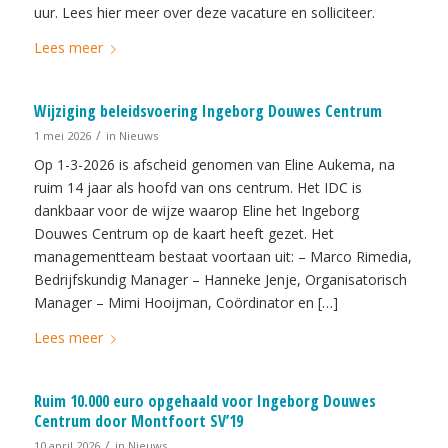
uur. Lees hier meer over deze vacature en solliciteer.
Lees meer
Wijziging beleidsvoering Ingeborg Douwes Centrum
/
1 mei 2026
in
Nieuws
Op 1-3-2026 is afscheid genomen van Eline Aukema, na
ruim 14 jaar als hoofd van ons centrum. Het IDC is
dankbaar voor de wijze waarop Eline het Ingeborg
Douwes Centrum op de kaart heeft gezet. Het
managementteam bestaat voortaan uit: – Marco Rimedia,
Bedrijfskundig Manager – Hanneke Jenje, Organisatorisch
Manager – Mimi Hooijman, Coördinator en […]
Lees meer
Ruim 10.000 euro opgehaald voor Ingeborg Douwes
Centrum door Montfoort SV’19
/
10 april 2026
in
Nieuws