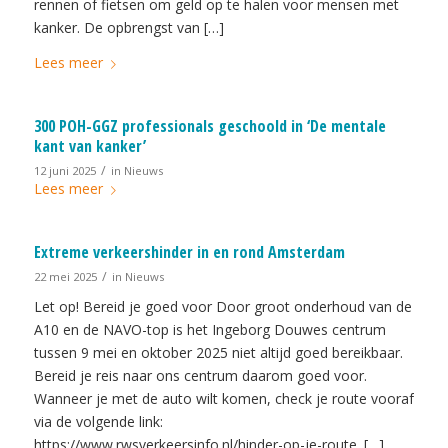
rennen of fietsen om geld op te halen voor mensen met
kanker. De opbrengst van […]
Lees meer
300 POH-GGZ professionals geschoold in ‘De mentale
kant van kanker’
/
12 juni 2025
in
Nieuws
Lees meer
Extreme verkeershinder in en rond Amsterdam
/
22 mei 2025
in
Nieuws
Let op! Bereid je goed voor Door groot onderhoud van de
A10 en de NAVO-top is het Ingeborg Douwes centrum
tussen 9 mei en oktober 2025 niet altijd goed bereikbaar.
Bereid je reis naar ons centrum daarom goed voor.
Wanneer je met de auto wilt komen, check je route vooraf
via de volgende link:
https://www.rwsverkeersinfo.nl/hinder-op-je-route. […]