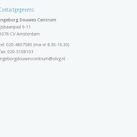
Contactgegevens
Ingeborg Douwes Centrum
IJsbaanpad 9-11
1076 CV Amsterdam
tel:
020-4807580
(ma-vr 8.30-16.30)
fax: 020-5108103
ingeborgdouwescentrum@olvg.nl