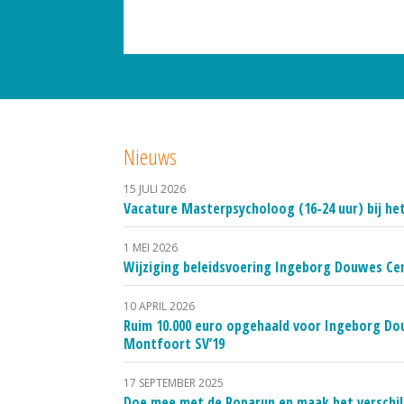
Nieuws
15 JULI 2026
Vacature Masterpsycholoog (16-24 uur) bij h
1 MEI 2026
Wijziging beleidsvoering Ingeborg Douwes C
10 APRIL 2026
Ruim 10.000 euro opgehaald voor Ingeborg D
Montfoort SV’19
17 SEPTEMBER 2025
Doe mee met de Roparun en maak het verschi