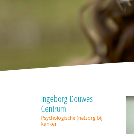
Ingeborg Douwes
Centrum
Psychologische (na)zorg bij
kanker