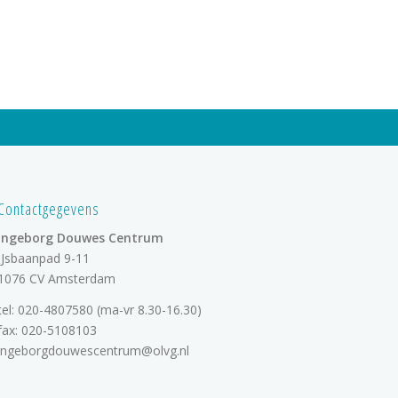
Contactgegevens
Ingeborg Douwes Centrum
IJsbaanpad 9-11
1076 CV Amsterdam
tel:
020-4807580
(ma-vr 8.30-16.30)
fax: 020-5108103
ingeborgdouwescentrum@olvg.nl