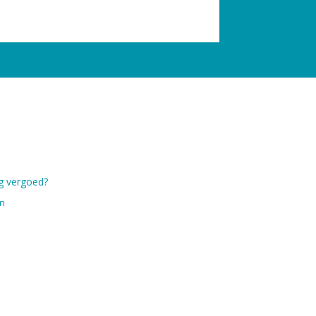
g vergoed?
en