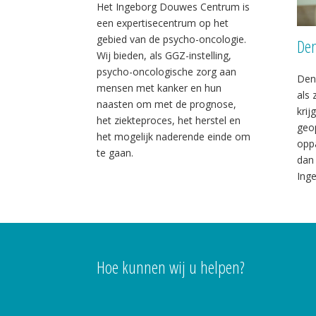
Het Ingeborg Douwes Centrum is
een expertisecentrum op het
gebied van de psycho-oncologie.
Den
Wij bieden, als GGZ-instelling,
psycho-oncologische zorg aan
Deni
mensen met kanker en hun
als
naasten om met de prognose,
krij
het ziekteproces, het herstel en
geop
het mogelijk naderende einde om
oppa
te gaan.
dan 
Ing
Hoe kunnen wij u helpen?