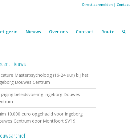
Direct aanmelden
|
Contact
et gezin
Nieuws
Over ons
Contact
Route
ecent nieuws
cature Masterpsycholoog (16-24 uur) bij het
ngeborg Douwes Centrum
jziging beleidsvoering Ingeborg Douwes
entrum
im 10.000 euro opgehaald voor Ingeborg
ouwes Centrum door Montfoort SV’19
ieuwsarchief