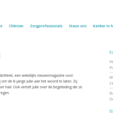
e
Cliënten
Zorgprofessionals
Steun ons
Kanker in h
R
t
Va
I
idsWeek, een wekelijks nieuwsmagazine voor
Wi
 om de 8-jarige Julie aan het woord te laten. Zij
C
r had. Ook vertelt Julie over de begeleiding die ze
regen.
Ru
D
N