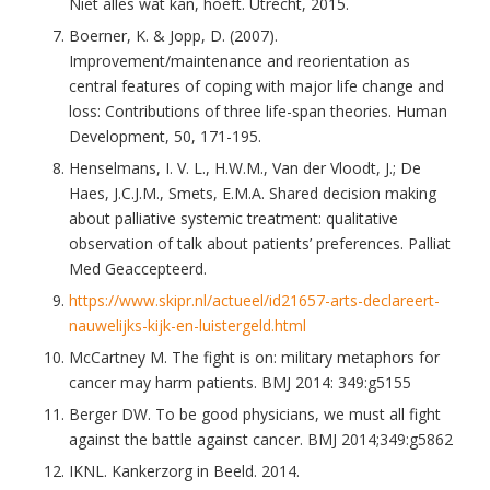
Niet alles wat kan, hoeft. Utrecht, 2015.
Boerner, K. & Jopp, D. (2007).
Improvement/maintenance and reorientation as
central features of coping with major life change and
loss: Contributions of three life-span theories. Human
Development, 50, 171-195.
Henselmans, I. V. L., H.W.M., Van der Vloodt, J.; De
Haes, J.C.J.M., Smets, E.M.A. Shared decision making
about palliative systemic treatment: qualitative
observation of talk about patients’ preferences. Palliat
Med Geaccepteerd.
https://www.skipr.nl/actueel/id21657-arts-declareert-
nauwelijks-kijk-en-luistergeld.html
McCartney M. The fight is on: military metaphors for
cancer may harm patients. BMJ 2014: 349:g5155
Berger DW. To be good physicians, we must all fight
against the battle against cancer. BMJ 2014;349:g5862
IKNL. Kankerzorg in Beeld. 2014.