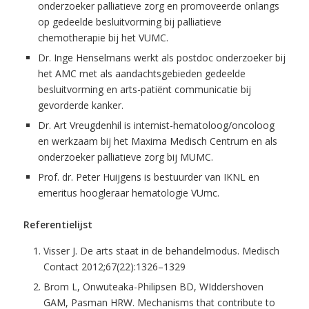
onderzoeker palliatieve zorg en promoveerde onlangs
op gedeelde besluitvorming bij palliatieve
chemotherapie bij het VUMC.
Dr. Inge Henselmans werkt als postdoc onderzoeker bij
het AMC met als aandachtsgebieden gedeelde
besluitvorming en arts-patiënt communicatie bij
gevorderde kanker.
Dr. Art Vreugdenhil is internist-hematoloog/oncoloog
en werkzaam bij het Maxima Medisch Centrum en als
onderzoeker palliatieve zorg bij MUMC.
Prof. dr. Peter Huijgens is bestuurder van IKNL en
emeritus hoogleraar hematologie VUmc.
Referentielijst
Visser J. De arts staat in de behandelmodus. Medisch
Contact 2012;67(22):1326–1329
Brom L, Onwuteaka-Philipsen BD, WIddershoven
GAM, Pasman HRW. Mechanisms that contribute to