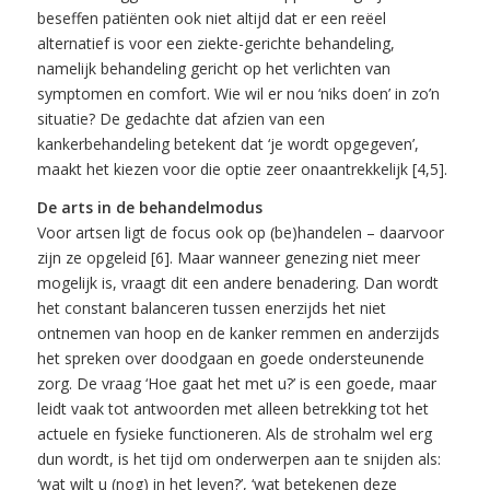
beseffen patiënten ook niet altijd dat er een reëel
alternatief is voor een ziekte-gerichte behandeling,
namelijk behandeling gericht op het verlichten van
symptomen en comfort. Wie wil er nou ‘niks doen’ in zo’n
situatie? De gedachte dat afzien van een
kankerbehandeling betekent dat ‘je wordt opgegeven’,
maakt het kiezen voor die optie zeer onaantrekkelijk [4,5].
De arts in de behandelmodus
Voor artsen ligt de focus ook op (be)handelen – daarvoor
zijn ze opgeleid [6]. Maar wanneer genezing niet meer
mogelijk is, vraagt dit een andere benadering. Dan wordt
het constant balanceren tussen enerzijds het niet
ontnemen van hoop en de kanker remmen en anderzijds
het spreken over doodgaan en goede ondersteunende
zorg. De vraag ‘Hoe gaat het met u?’ is een goede, maar
leidt vaak tot antwoorden met alleen betrekking tot het
actuele en fysieke functioneren. Als de strohalm wel erg
dun wordt, is het tijd om onderwerpen aan te snijden als:
‘wat wilt u (nog) in het leven?’, ‘wat betekenen deze