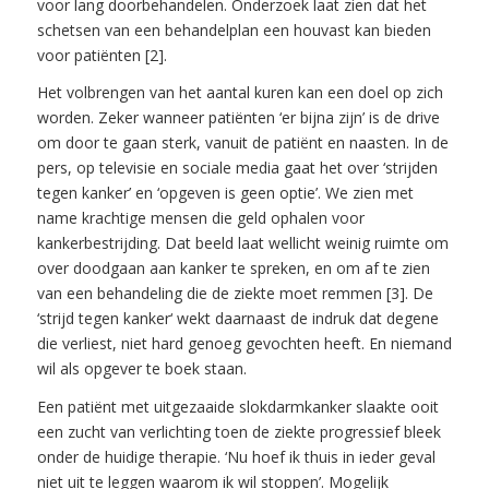
voor lang doorbehandelen. Onderzoek laat zien dat het
schetsen van een behandelplan een houvast kan bieden
voor patiënten [2].
Het volbrengen van het aantal kuren kan een doel op zich
worden. Zeker wanneer patiënten ‘er bijna zijn’ is de drive
om door te gaan sterk, vanuit de patiënt en naasten. In de
pers, op televisie en sociale media gaat het over ‘strijden
tegen kanker’ en ‘opgeven is geen optie’. We zien met
name krachtige mensen die geld ophalen voor
kankerbestrijding. Dat beeld laat wellicht weinig ruimte om
over doodgaan aan kanker te spreken, en om af te zien
van een behandeling die de ziekte moet remmen [3]. De
‘strijd tegen kanker‘ wekt daarnaast de indruk dat degene
die verliest, niet hard genoeg gevochten heeft. En niemand
wil als opgever te boek staan.
Een patiënt met uitgezaaide slokdarmkanker slaakte ooit
een zucht van verlichting toen de ziekte progressief bleek
onder de huidige therapie. ‘Nu hoef ik thuis in ieder geval
niet uit te leggen waarom ik wil stoppen’. Mogelijk