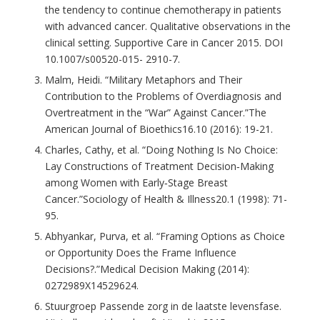
the tendency to continue chemotherapy in patients
with advanced cancer. Qualitative observations in the
clinical setting. Supportive Care in Cancer 2015. DOI
10.1007/s00520-015- 2910-7.
Malm, Heidi. “Military Metaphors and Their
Contribution to the Problems of Overdiagnosis and
Overtreatment in the “War” Against Cancer.”The
American Journal of Bioethics16.10 (2016): 19-21.
Charles, Cathy, et al. “Doing Nothing Is No Choice:
Lay Constructions of Treatment Decision‐Making
among Women with Early‐Stage Breast
Cancer.”Sociology of Health & Illness20.1 (1998): 71-
95.
Abhyankar, Purva, et al. “Framing Options as Choice
or Opportunity Does the Frame Influence
Decisions?.”Medical Decision Making (2014):
0272989X14529624.
Stuurgroep Passende zorg in de laatste levensfase.