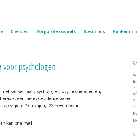
e
Cliënten
Zorgprofessionals
Steun ons
Kanker in h
R
ing voor psychologen
Va
I
 met kanker’ laat psychologen, psychotherapeuten,
Wi
herapie, een nieuwe evidence based
C
ts op vrijdag 2 en vrijdag 23 november in
Ru
D
en kan pr e-mail
N