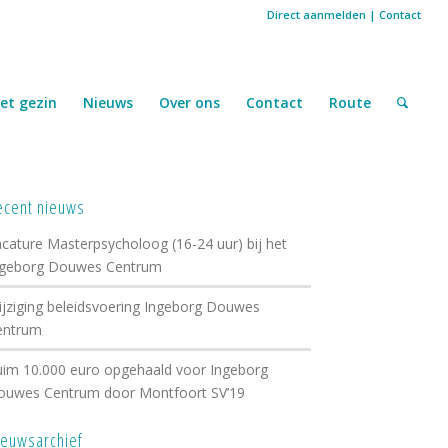
Direct aanmelden
|
Contact
et gezin
Nieuws
Over ons
Contact
Route
ecent nieuws
cature Masterpsycholoog (16-24 uur) bij het
ngeborg Douwes Centrum
jziging beleidsvoering Ingeborg Douwes
entrum
im 10.000 euro opgehaald voor Ingeborg
ouwes Centrum door Montfoort SV’19
ieuwsarchief