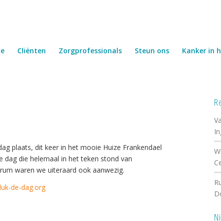
e
Cliënten
Zorgprofessionals
Steun ons
Kanker in h
R
Va
I
ag plaats, dit keer in het mooie Huize Frankendael
Wi
 dag die helemaal in het teken stond van
C
ntrum waren we uiteraard ook aanwezig.
Ru
uk-de-dag.org
D
N