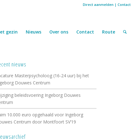
Direct aanmelden
|
Contact
et gezin
Nieuws
Over ons
Contact
Route
ecent nieuws
cature Masterpsycholoog (16-24 uur) bij het
ngeborg Douwes Centrum
jziging beleidsvoering Ingeborg Douwes
entrum
im 10.000 euro opgehaald voor Ingeborg
ouwes Centrum door Montfoort SV’19
ieuwsarchief