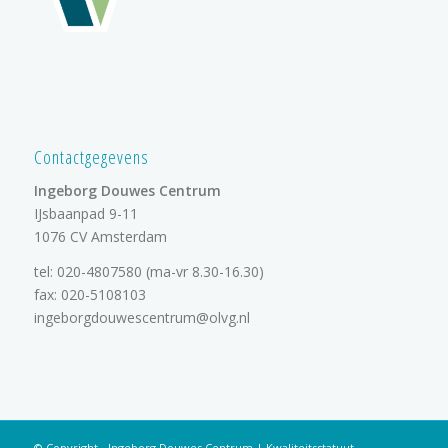
Contactgegevens
Ingeborg Douwes Centrum
IJsbaanpad 9-11
1076 CV Amsterdam
tel:
020-4807580
(ma-vr 8.30-16.30)
fax: 020-5108103
ingeborgdouwescentrum@olvg.nl
© Copyright - Ingeborg Douwes Centrum |
Kwaliteitsstatuut
-